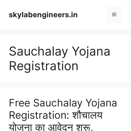
Skip
to
skylabengineers.in
Menu
content
Sauchalay Yojana
Registration
Free Sauchalay Yojana
Registration: शौचालय
योजना का आवेदन शुरू,