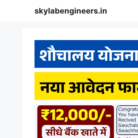
Skip
skylabengineers.in
to
content