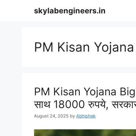
Skip
skylabengineers.in
to
content
PM Kisan Yojana
PM Kisan Yojana Big N
साथ 18000 रुपये, सरकार 
August 24, 2025
by
Abhishek