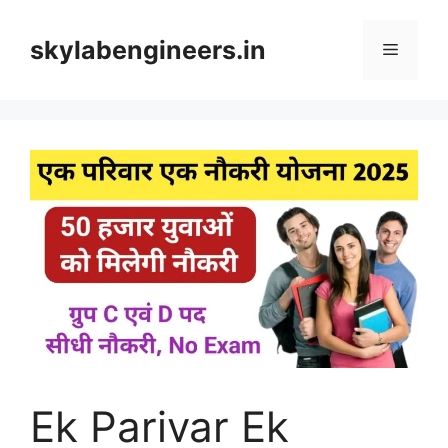
Skip
to
skylabengineers.in
Menu
content
Ek Parivar Ek