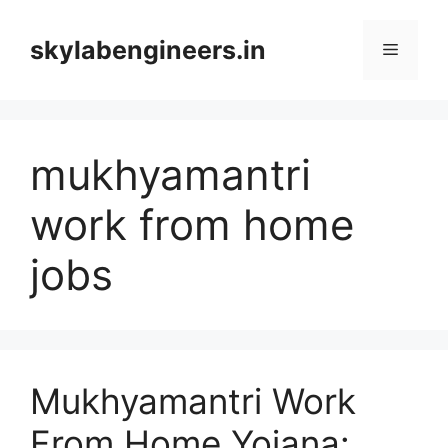
Skip
to
skylabengineers.in
Menu
content
mukhyamantri
work from home
jobs
Mukhyamantri Work
From Home Yojana: