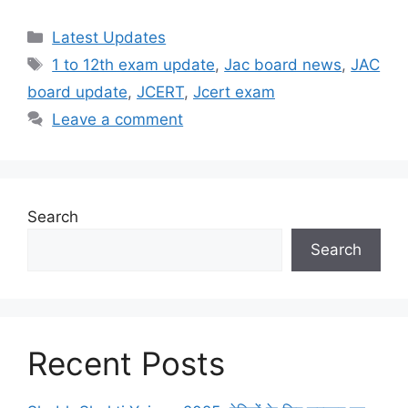
Categories
Latest Updates
Tags
1 to 12th exam update
,
Jac board news
,
JAC
board update
,
JCERT
,
Jcert exam
Leave a comment
Search
Search
Recent Posts