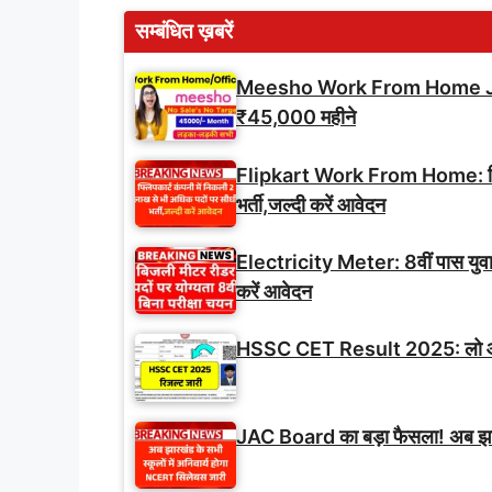
सम्बंधित ख़बरें
Meesho Work From Home Job: सुनह
₹45,000 महीने
Flipkart Work From Home: फ्लिपक
भर्ती,जल्दी करें आवेदन
Electricity Meter: 8वीं पास युवाओं
करें आवेदन
HSSC CET Result 2025: लो आ गया
JAC Board का बड़ा फैसला! अब झारख