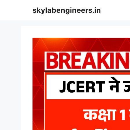
Skip
skylabengineers.in
to
content