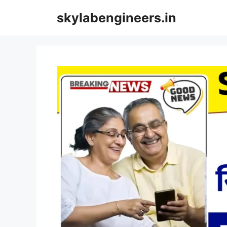
Skip
skylabengineers.in
to
content