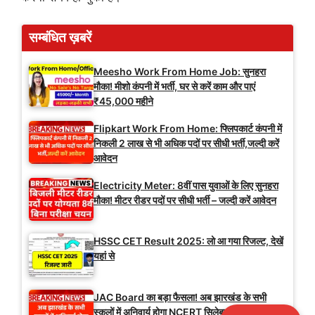
सम्बंधित ख़बरें
Meesho Work From Home Job: सुनहरा
मौका! मीशो कंपनी में भर्ती, घर से करें काम और पाएं
₹45,000 महीने
Flipkart Work From Home: फ्लिपकार्ट कंपनी में
निकली 2 लाख से भी अधिक पदों पर सीधी भर्ती,जल्दी करें
आवेदन
Electricity Meter: 8वीं पास युवाओं के लिए सुनहरा
मौका! मीटर रीडर पदों पर सीधी भर्ती – जल्दी करें आवेदन
HSSC CET Result 2025: लो आ गया रिजल्ट, देखें
यहां से
JAC Board का बड़ा फैसला! अब झारखंड के सभी
स्कूलों में अनिवार्य होगा NCERT सिलेबस जारी