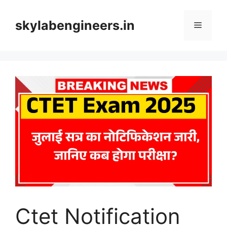
Skip
to
skylabengineers.in
Menu
content
Ctet Notification